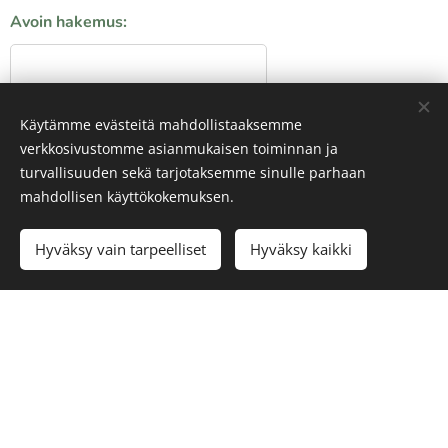
Avoin hakemus:
Käytämme evästeitä mahdollistaaksemme
verkkosivustomme asianmukaisen toiminnan ja
turvallisuuden sekä tarjotaksemme sinulle parhaan
mahdollisen käyttökokemuksen.
Lähetä hakemus<3
Hyväksy vain tarpeelliset
Hyväksy kaikki
Raatimiehenkatu 22 kerrostalon sivulla katutasossa!
Isokristiinan alaovilta vasemmalle, tien yli ja heti
vasemmalle käytävälle.