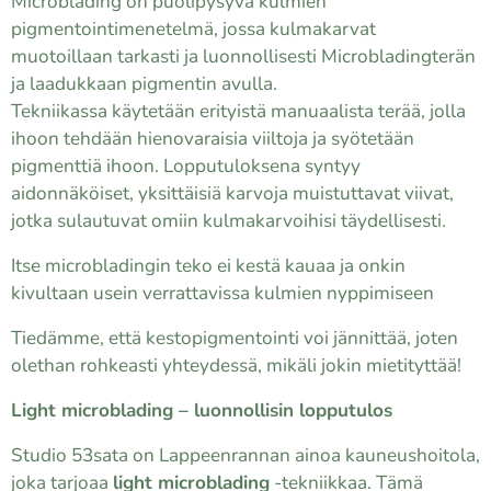
Microblading on puolipysyvä kulmien
pigmentointimenetelmä, jossa kulmakarvat
muotoillaan tarkasti ja luonnollisesti Microbladingterän
ja laadukkaan pigmentin avulla.
Tekniikassa käytetään erityistä manuaalista terää, jolla
ihoon tehdään hienovaraisia viiltoja ja syötetään
pigmenttiä ihoon. Lopputuloksena syntyy
aidonnäköiset, yksittäisiä karvoja muistuttavat viivat,
jotka sulautuvat omiin kulmakarvoihisi täydellisesti.
Itse microbladingin teko ei kestä kauaa ja onkin
kivultaan usein verrattavissa kulmien nyppimiseen
Tiedämme, että kestopigmentointi voi jännittää, joten
olethan rohkeasti yhteydessä, mikäli jokin mietityttää!
Light microblading – luonnollisin lopputulos
Studio 53sata on Lappeenrannan ainoa kauneushoitola,
joka tarjoaa
light microblading
-tekniikkaa. Tämä