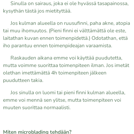
✔ Sinulla on sairaus, joka ei ole hyvässä tasapainossa,
kysythän tästä jos mietityttää.
✔ Jos kulman alueella on ruusufinni, paha akne, atopia
tai muu ihomuutos. (Pieni finni ei välttämättä ole este,
laitathan kuvan ennen toimenpidettä.) Odotathan, että
iho parantuu ennen toimenpideajan varaamista.
✔ Raskauden aikana emme voi käyttää puudutetta,
mutta voimme suorittaa toimenpiteen ilman. Jos imetät
olethan imettämättä 4h toimenpiteen jälkeen
puudutteen takia.
✔ Jos sinulla on luomi tai pieni finni kulman alueella,
emme voi mennä sen ylitse, mutta toimenpiteen voi
muuten suorittaa normaalisti.
Miten microblading tehdään?