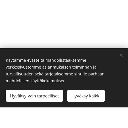
Käytämme evästeitä mahdollistaaksemme
verkkosivustomme asianmukaisen toiminnan ja
turvallisuuden sekä tarjotaksemme sinulle parhaan
mahdollisen käyttökokemuksen.
Add to cart
Hyväksy vain tarpeelliset
Hyväksy kaikki