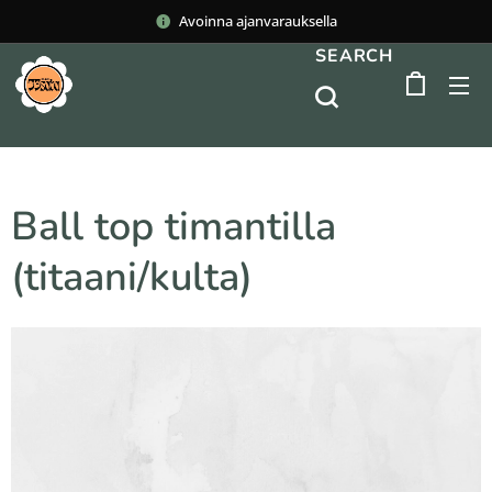
Avoinna ajanvarauksella
SEARCH
Ball top timantilla
(titaani/kulta)