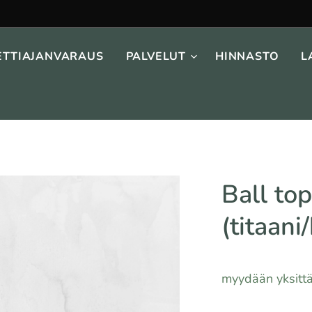
ETTIAJANVARAUS
PALVELUT
HINNASTO
L
Ball to
(titaani
myydään yksittä