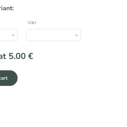
iant:
Väri
 at
5.00
€
cart