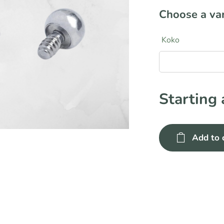
Choose a var
Koko
Starting
Add to 