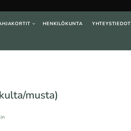
AHJAKORTIT
HENKILÖKUNTA
YHTEYSTIEDOT
p
/kulta/musta)
in