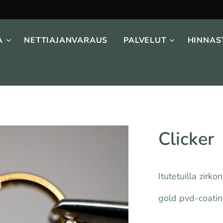
A
NETTIAJANVARAUS
PALVELUT
HINNAS
Clicker
Itutetuilla zirko
gold pvd-coatin