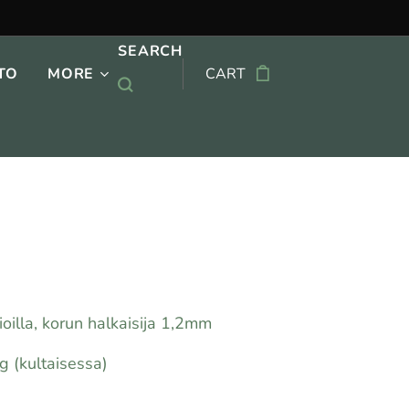
SEARCH
TO
MORE
CART
nioilla, korun halkaisija 1,2mm
g (kultaisessa)