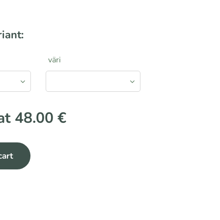
iant:
väri
 at
48.00
€
cart