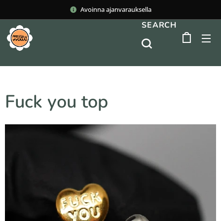
Avoinna ajanvarauksella
SEARCH
Fuck you top