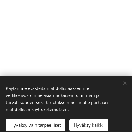
Käytämme evästeitä mahdollistaaksemme
verkkosivustomme asianmukaisen toiminnan ja
turvallisuuden sekä tarjotaksemme sinulle parhaan
mahdollisen käyttökokemuksen.
Add to cart
Hyväksy vain tarpeelliset
Hyväksy kaikki