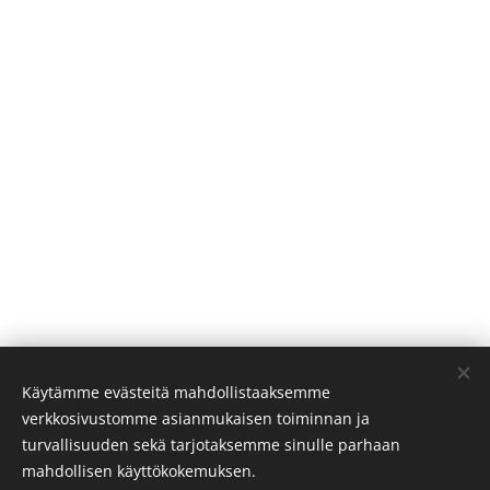
Käytämme evästeitä mahdollistaaksemme
verkkosivustomme asianmukaisen toiminnan ja
turvallisuuden sekä tarjotaksemme sinulle parhaan
mahdollisen käyttökokemuksen.