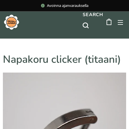
Avoinna ajanvarauksella
SEARCH
Napakoru clicker (titaani)