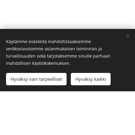
Käytämme evästeitä mahdollistaaksemme
verkkosivustomme asianmukaisen toiminnan ja
turvallisuuden sekä tarjotaksemme sinulle parhaan
mahdollisen käyttökokemuksen.
Add to cart
Hyväksy vain tarpeelliset
Hyväksy kaikki