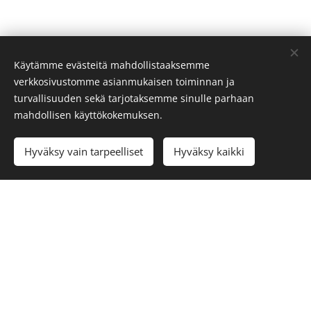
Käytämme evästeitä mahdollistaaksemme
verkkosivustomme asianmukaisen toiminnan ja
turvallisuuden sekä tarjotaksemme sinulle parhaan
mahdollisen käyttökokemuksen.
Add to cart
Hyväksy vain tarpeelliset
Hyväksy kaikki
© 2025 All rights reserved
53sata Oy, y-tunnus 3367730-9
Cookies