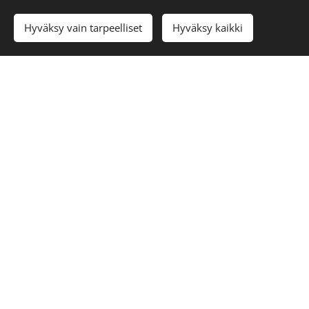
Add to cart
Hyväksy vain tarpeelliset
Hyväksy kaikki
© 2025 All rights reserved
53sata Oy, y-tunnus 3367730-9
Cookies