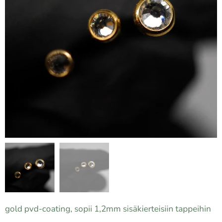
gold pvd-coating, sopii 1,2mm sisäkierteisiin tappeihin