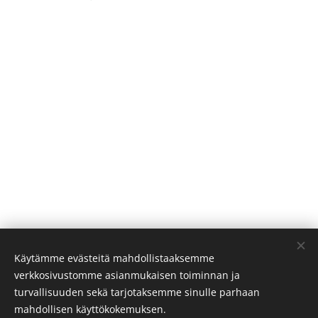
Käytämme evästeitä mahdollistaaksemme
verkkosivustomme asianmukaisen toiminnan ja
turvallisuuden sekä tarjotaksemme sinulle parhaan
mahdollisen käyttökokemuksen.