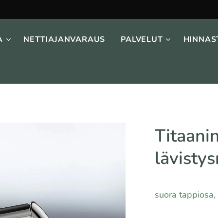
A
NETTIAJANVARAUS
PALVELUT
HINNAS
Titaani
lävisty
suora tappiosa