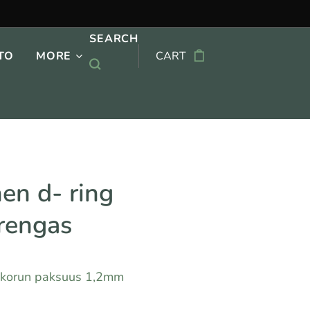
SEARCH
TO
MORE
CART
nen d- ring
srengas
, korun paksuus 1,2mm