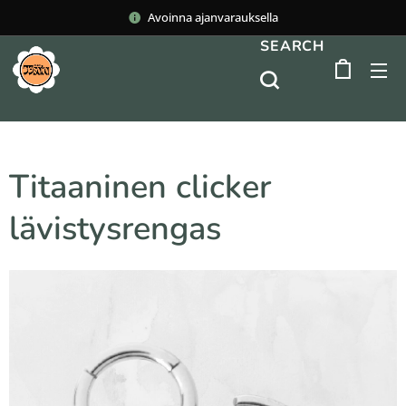
Avoinna ajanvarauksella
SEARCH
Titaaninen clicker
lävistysrengas