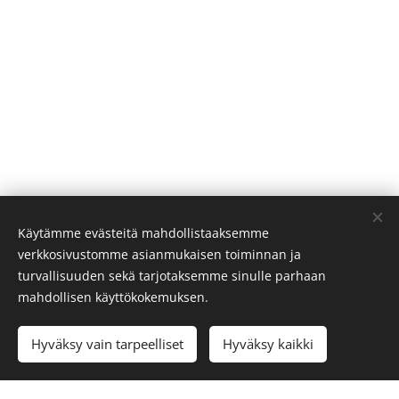
Käytämme evästeitä mahdollistaaksemme
verkkosivustomme asianmukaisen toiminnan ja
turvallisuuden sekä tarjotaksemme sinulle parhaan
mahdollisen käyttökokemuksen.
Add to cart
Hyväksy vain tarpeelliset
Hyväksy kaikki